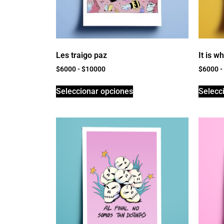
Les traigo paz
It is wh
$
6000
-
$
10000
$
6000
-
Seleccionar opciones
Selecc