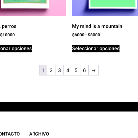
s perros
My mind is a mountain
$
10000
$
6000
-
$
8000
ionar opciones
Seleccionar opciones
1
2
3
4
5
6
→
ONTACTO
ARCHIVO