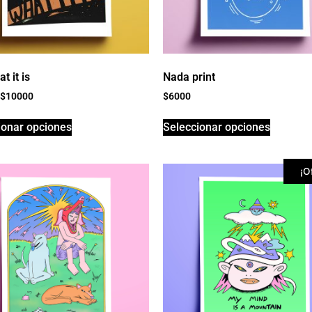
at it is
Nada print
$
10000
$
6000
ionar opciones
Seleccionar opciones
¡O