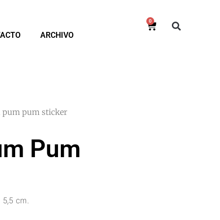
0
TACTO
ARCHIVO
 pum pum sticker
um Pum
x 5,5 cm.