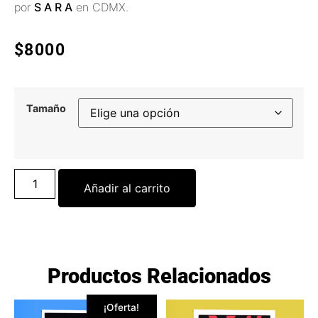
por
S A R A
en CDMX.
$
8000
Tamaño
Añadir al carrito
Productos Relacionados
¡Oferta!